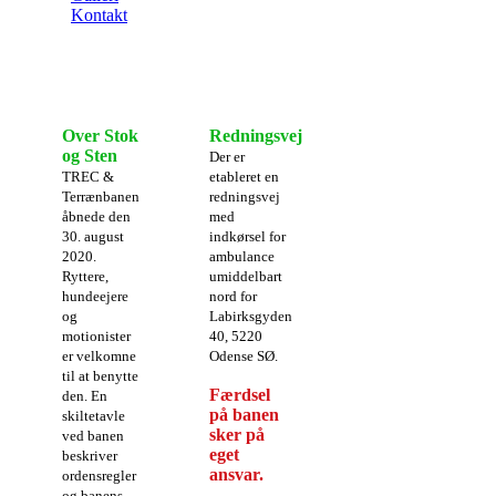
Kontakt
Over Stok
Redningsvej
og Sten
Der er
TREC &
etableret en
Terrænbanen
redningsvej
åbnede den
med
30. august
indkørsel for
2020.
ambulance
Ryttere,
umiddelbart
hundeejere
nord for
og
Labirksgyden
motionister
40, 5220
er velkomne
Odense SØ.
til at benytte
Færdsel
den. En
på banen
skiltetavle
sker på
ved banen
eget
beskriver
ansvar.
ordensregler
og banens