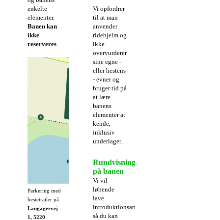
enkelte
Vi opfordrer
elementer.
til at man
Banen kan
anvender
ikke
ridehjelm og
reserveres
.
ikke
overvurderer
sine egne -
eller hestens
- evner og
bruger tid på
at lære
banens
elementer at
kende,
inklusiv
underlaget.
Rundvisning
på banen
Vi vil
løbende
Parkering med
lave
hestetrailer på
introduktionsarrangementer,
Langagervej
så du kan
1, 5220