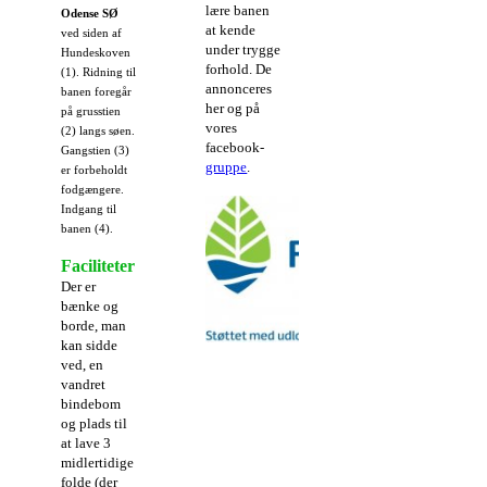
lære banen
Odense SØ
at kende
ved siden af
under trygge
Hundeskoven
forhold. De
(1). Ridning til
annonceres
banen foregår
her og på
på grusstien
vores
(2) langs søen.
facebook-
Gangstien (3)
gruppe
.
er forbeholdt
fodgængere.
Indgang til
banen (4).
Faciliteter
Der er
bænke og
borde, man
kan sidde
ved, en
vandret
bindebom
og plads til
at lave 3
midlertidige
folde (der